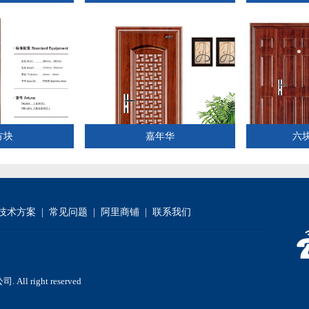
方块
嘉年华
六
技术方案
|
常见问题
|
阿里商铺
|
联系我们
l right reserved