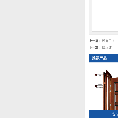
上一篇：
没有了！
下一篇：
防火窗
推荐产品
安