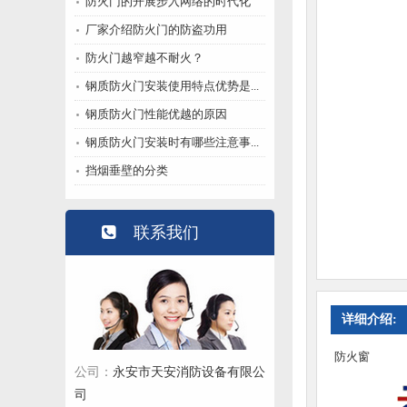
防火门的开展步入网络的时代化
厂家介绍防火门的防盗功用
防火门越窄越不耐火？
钢质防火门安装使用特点优势是...
钢质防火门性能优越的原因
钢质防火门安装时有哪些注意事...
挡烟垂壁的分类
联系我们
详细介绍:
防火窗
永安市天安消防设备有限公
公司：
司