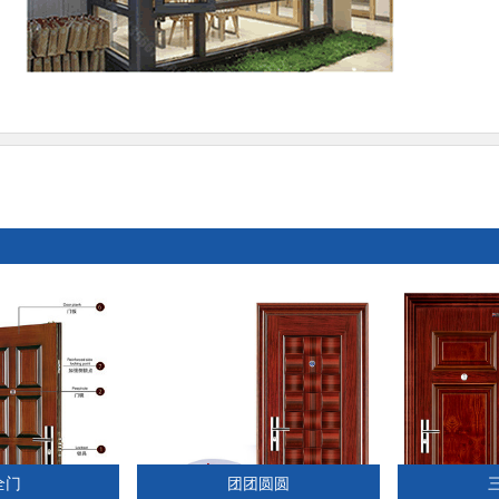
全门
团团圆圆