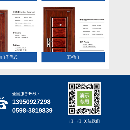
块门子母式
五福门
全国服务热线：
13950927298
0598-3819839
扫一扫 关注我们