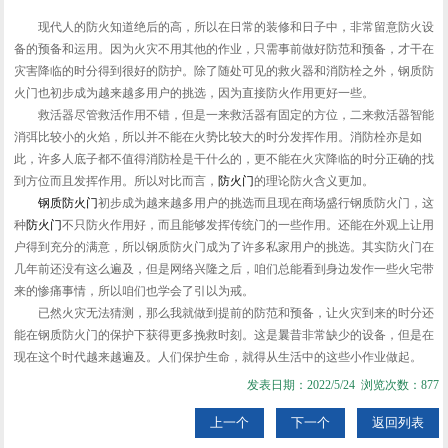
现代人的防火知道绝后的高，所以在日常的装修和日子中，非常留意防火设
备的预备和运用。因为火灾不用其他的作业，只需事前做好防范和预备，才干在
灾害降临的时分得到很好的防护。除了随处可见的救火器和消防栓之外，
钢质防
火门
也初步成为越来越多用户的挑选，因为直接防火作用更好一些。
救活器尽管救活作用不错，但是一来救活器有固定的方位，二来救活器智能
消弭比较小的火焰，所以并不能在火势比较大的时分发挥作用。消防栓亦是如
此，许多人底子都不值得消防栓是干什么的，更不能在火灾降临的时分正确的找
到方位而且发挥作用。所以对比而言，
防火门
的理论防火含义更加。
钢质防火门
初步成为越来越多用户的挑选而且现在商场盛行钢质防火门，这
种
防火门
不只防火作用好，而且能够发挥传统门的一些作用。还能在外观上让用
户得到充分的满意，所以钢质防火门成为了许多私家用户的挑选。其实防火门在
几年前还没有这么遍及，但是网络兴隆之后，咱们总能看到身边发作一些火宅带
来的惨痛事情，所以咱们也学会了引以为戒。
已然火灾无法猜测，那么我就做到提前的防范和预备，让火灾到来的时分还
能在钢质防火门的保护下获得更多挽救时刻。这是曩昔非常缺少的设备，但是在
现在这个时代越来越遍及。人们保护生命，就得从生活中的这些小作业做起。
发表日期：2022/5/24 浏览次数：877
上一个
下一个
返回列表