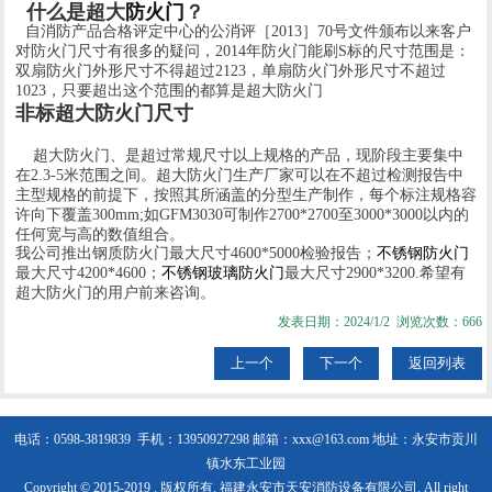
什么是超大
防火门
？
自消防产品合格评定中心的公消评［2013］70号文件颁布以来客户
对防火门尺寸有很多的疑问，2014年防火门能刷S标的尺寸范围是：
双扇防火门外形尺寸不得超过2123，单扇防火门外形尺寸不超过
1023，只要超出这个范围的都算是超大防火门
非标超大防火门尺寸
超大防火门、是超过常规尺寸以上规格的产品，现阶段主要集中
在2.3-5米范围之间。超大防火门生产厂家可以在不超过检测报告中
主型规格的前提下，按照其所涵盖的分型生产制作，每个标注规格容
许向下覆盖300mm;如GFM3030可制作2700*2700至3000*3000以内的
任何宽与高的数值组合。
我公司推出钢质防火门最大尺寸4600*5000检验报告；
不锈钢防火门
最大尺寸4200*4600；
不锈钢玻璃防火门
最大尺寸2900*3200.希望有
超大防火门的用户前来咨询。
发表日期：2024/1/2 浏览次数：666
上一个
下一个
返回列表
电话：0598-3819839 手机：13950927298
邮箱：xxx@163.com 地址：永安市贡川
镇水东工业园
Copyright © 2015-2019 . 版权所有. 福建永安市天安消防设备有限公司. All right