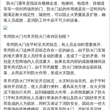
防火门
通常是指设在楼梯走道、电梯间、电缆井、排烟道
等等一些封闭场所的门。防火门起的作用就是在一定时间内
能满足耐火稳定性，隔热性，可以阻止火势蔓延及扩散，确
保人员疏散，是消防工作中必不可少的设备。
常闭防火门与常开防火门有何区别呢？
常闭防火门在
平时呈关闭状态，有人员走动时需要推开。
常闭防火门这种开启状态存在一定的缺点，由于防火门安装
的地方通常是人员经常走动的通道，造成了一定的矛盾。特
别是大型商场内人员流量大，如果在其内部的疏散楼梯间设
置常闭式防火门，由于开闭频繁，防火门很快就会损坏脱
落，从而起不到防火作用，形成火灾隐患。
常开式防火门
平时呈开启状态，火灾时自动关闭。由于平时
保持开启状态，使人员通行便利，通风采光方便，在火灾情
况下能自行关闭，起到隔烟阻火作用，从而彻底解决了防火
门平时关闭而给人员通行带来的不便以及防火门因经常开关
而造成的人为损坏，同时又保证了消防安全。因此在一些大
型商场的疏散楼梯间，应设置常开防火门，平时呈开启状