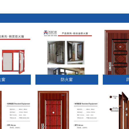
火窗
防火窗