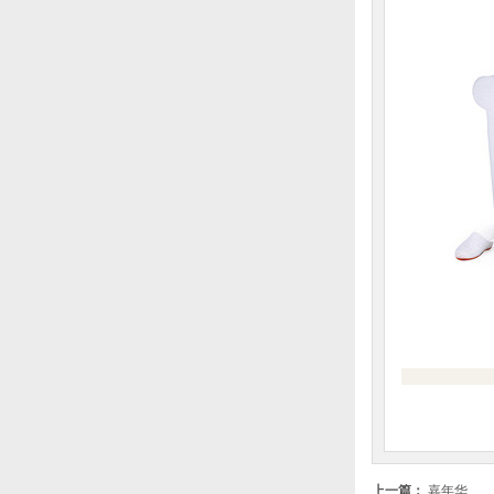
上一篇：
嘉年华